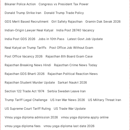
Bikaner Police Action
Congress vs President Tax Power
Donald Trump Strike Iran
Donald Trump Trade Policy
GDS Merit Based Recruitment
Girl Safety Rajasthan
Gramin Dak Sevak 2026
Indian-Origin Lawyer Neal Katyal
India Post 28740 Vacancy
India Post GDS 2026
Jobs in 10th Pass
Latest Govt Job Update
Neal Katyal on Trump Tariffs
Post Office Job Without Exam
Post Office Vacancy 2026
Rajasthan 8th Board Exam Case
Rajasthan Breaking News Hindi
Rajasthan Crime News Today
Rajasthan GDS Bharti 2026
Rajasthan Political Reaction News
Rajasthan Student Murder Update
Sarkari Naukri 2026
Section 122 Trade Act 1974
Serbia Sweden Leave Iran
Trump Tariff Legal Challenge
US Iran War News 2026
US Military Threat Iran
US Supreme Court Tariff Ruling
US Trade War Update
Vmou yoga diploma admission 2026
vmou yoga diploma apply online
vmou yoga diploma fees
vmou yoga diploma last date 2026