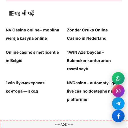
यह भी पढ़ें
NV Casino online – mobilna
Zonder Cruks Online
wersja kasyna online
Casino in Nederland
Online casino’s met licentie
1WIN Azərbaycan –
in België
Bukmeker kontorunun
rəsmi saytı
1win букмекерская
NVCasino – automaty i gry
контора — вход
live casino dostępne na
platformie
----ADS ----