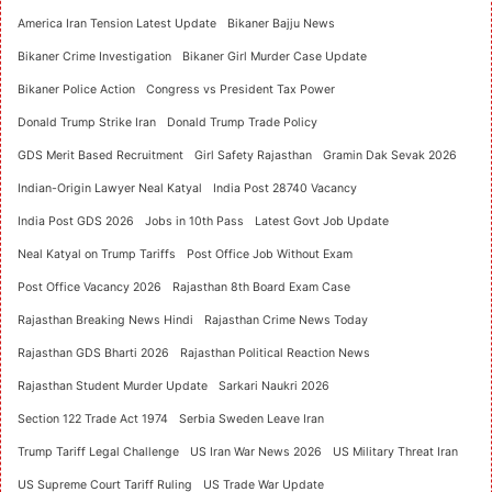
America Iran Tension Latest Update
Bikaner Bajju News
Bikaner Crime Investigation
Bikaner Girl Murder Case Update
Bikaner Police Action
Congress vs President Tax Power
Donald Trump Strike Iran
Donald Trump Trade Policy
GDS Merit Based Recruitment
Girl Safety Rajasthan
Gramin Dak Sevak 2026
Indian-Origin Lawyer Neal Katyal
India Post 28740 Vacancy
India Post GDS 2026
Jobs in 10th Pass
Latest Govt Job Update
Neal Katyal on Trump Tariffs
Post Office Job Without Exam
Post Office Vacancy 2026
Rajasthan 8th Board Exam Case
Rajasthan Breaking News Hindi
Rajasthan Crime News Today
Rajasthan GDS Bharti 2026
Rajasthan Political Reaction News
Rajasthan Student Murder Update
Sarkari Naukri 2026
Section 122 Trade Act 1974
Serbia Sweden Leave Iran
Trump Tariff Legal Challenge
US Iran War News 2026
US Military Threat Iran
US Supreme Court Tariff Ruling
US Trade War Update