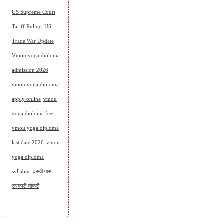
US Supreme Court
Tariff Ruling
US
Trade War Update
Vmou yoga diploma
admission 2026
vmou yoga diploma
apply online
vmou
yoga diploma fees
vmou yoga diploma
last date 2026
vmou
yoga diploma
syllabus
दसवीं पास
सरकारी नौकरी