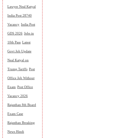
Lawyer Neal Katyal
India Post 28740
Vacancy
India Post
GDS 2026
Jobs in
10th Pass
Latest
Govt Job Update
Neal Katyal on
Trump Tariffs
Post
Office Job Without
Exam
Post Office
Vacancy 2026
Rajasthan 8th Board
Exam Case
Rajasthan Breaking
News Hindi