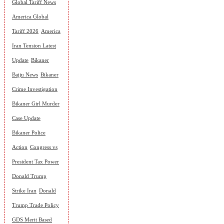
Global Tariff News
America Global
Tariff 2026
America
Iran Tension Latest
Update
Bikaner
Bajju News
Bikaner
Crime Investigation
Bikaner Girl Murder
Case Update
Bikaner Police
Action
Congress vs
President Tax Power
Donald Trump
Strike Iran
Donald
Trump Trade Policy
GDS Merit Based