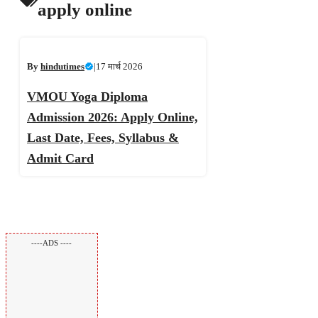
apply online
By
hindutimes
|
17 मार्च 2026
VMOU Yoga Diploma
Admission 2026: Apply Online,
Last Date, Fees, Syllabus &
Admit Card
----ADS ----