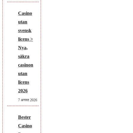
Casino
utan
svensk
licens >
Nya,
säkra
casinon
utan
licens
2026
7 अगस्त 2026
Bester
Casino