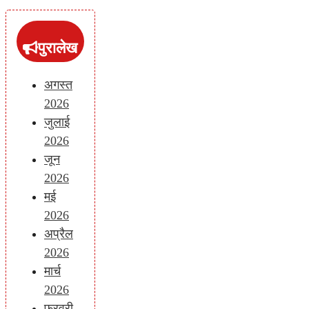
पुरालेख
अगस्त
2026
जुलाई
2026
जून
2026
मई
2026
अप्रैल
2026
मार्च
2026
फ़रवरी