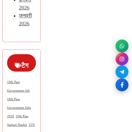
2026
जनवरी
2026
टैग
10th Pass
Government Job
10th Pass
Government Jobs
2026
10th Pass
Sarkari Naukri
15%