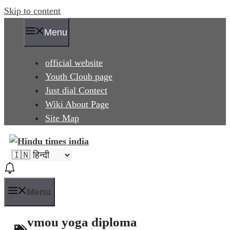
Skip to content
Menu
official website
Youth Cloub page
Just dial Contect
Wiki About Page
Site Map
8
Menu
vmou yoga diploma