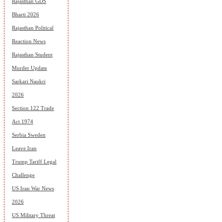
Rajasthan GDS
Bharti 2026
Rajasthan Political
Reaction News
Rajasthan Student
Murder Update
Sarkari Naukri
2026
Section 122 Trade
Act 1974
Serbia Sweden
Leave Iran
Trump Tariff Legal
Challenge
US Iran War News
2026
US Military Threat