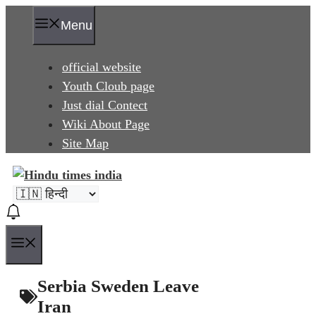
Skip
Menu
to
content
official website
Youth Cloub page
Just dial Contect
Wiki About Page
Site Map
8
Menu
Serbia Sweden Leave
Iran