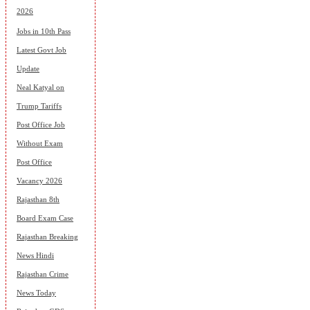
2026
Jobs in 10th Pass
Latest Govt Job
Update
Neal Katyal on
Trump Tariffs
Post Office Job
Without Exam
Post Office
Vacancy 2026
Rajasthan 8th
Board Exam Case
Rajasthan Breaking
News Hindi
Rajasthan Crime
News Today