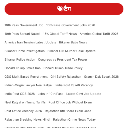
टैग
10th Pass Government Job
10th Pass Government Jobs 2026
10th Pass Sarkari Naukri
15% Global Tariff News
America Global Tariff 2026
America Iran Tension Latest Update
Bikaner Bajju News
Bikaner Crime Investigation
Bikaner Girl Murder Case Update
Bikaner Police Action
Congress vs President Tax Power
Donald Trump Strike Iran
Donald Trump Trade Policy
GDS Merit Based Recruitment
Girl Safety Rajasthan
Gramin Dak Sevak 2026
Indian-Origin Lawyer Neal Katyal
India Post 28740 Vacancy
India Post GDS 2026
Jobs in 10th Pass
Latest Govt Job Update
Neal Katyal on Trump Tariffs
Post Office Job Without Exam
Post Office Vacancy 2026
Rajasthan 8th Board Exam Case
Rajasthan Breaking News Hindi
Rajasthan Crime News Today