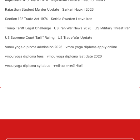
Rajasthan GDS Bharti 2026
Rajasthan Political Reaction News
Rajasthan Student Murder Update
Sarkari Naukri 2026
Section 122 Trade Act 1974
Serbia Sweden Leave Iran
Trump Tariff Legal Challenge
US Iran War News 2026
US Military Threat Iran
US Supreme Court Tariff Ruling
US Trade War Update
Vmou yoga diploma admission 2026
vmou yoga diploma apply online
vmou yoga diploma fees
vmou yoga diploma last date 2026
vmou yoga diploma syllabus
दसवीं पास सरकारी नौकरी