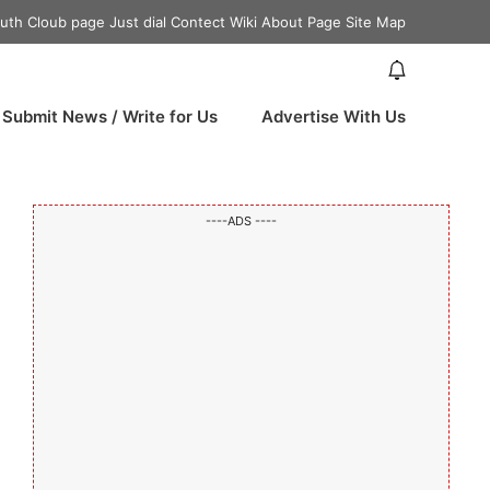
uth Cloub page
Just dial Contect
Wiki About Page
Site Map
8
Submit News / Write for Us
Advertise With Us
----ADS ----