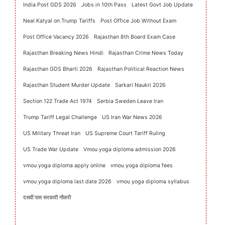
India Post GDS 2026
Jobs in 10th Pass
Latest Govt Job Update
Neal Katyal on Trump Tariffs
Post Office Job Without Exam
Post Office Vacancy 2026
Rajasthan 8th Board Exam Case
Rajasthan Breaking News Hindi
Rajasthan Crime News Today
Rajasthan GDS Bharti 2026
Rajasthan Political Reaction News
Rajasthan Student Murder Update
Sarkari Naukri 2026
Section 122 Trade Act 1974
Serbia Sweden Leave Iran
Trump Tariff Legal Challenge
US Iran War News 2026
US Military Threat Iran
US Supreme Court Tariff Ruling
US Trade War Update
Vmou yoga diploma admission 2026
vmou yoga diploma apply online
vmou yoga diploma fees
vmou yoga diploma last date 2026
vmou yoga diploma syllabus
दसवीं पास सरकारी नौकरी