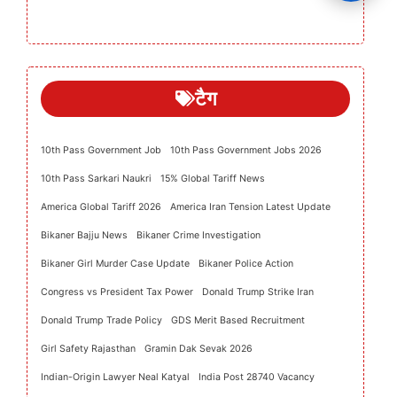
टैग
10th Pass Government Job
10th Pass Government Jobs 2026
10th Pass Sarkari Naukri
15% Global Tariff News
America Global Tariff 2026
America Iran Tension Latest Update
Bikaner Bajju News
Bikaner Crime Investigation
Bikaner Girl Murder Case Update
Bikaner Police Action
Congress vs President Tax Power
Donald Trump Strike Iran
Donald Trump Trade Policy
GDS Merit Based Recruitment
Girl Safety Rajasthan
Gramin Dak Sevak 2026
Indian-Origin Lawyer Neal Katyal
India Post 28740 Vacancy