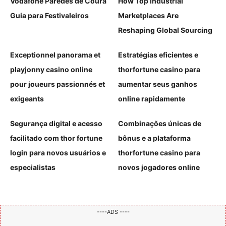
Vodafone Paredes de Coura
How Top Industrial
Guia para Festivaleiros
Marketplaces Are
Reshaping Global Sourcing
Exceptionnel panorama et
Estratégias eficientes e
playjonny casino online
thorfortune casino para
pour joueurs passionnés et
aumentar seus ganhos
exigeants
online rapidamente
Segurança digital e acesso
Combinações únicas de
facilitado com thor fortune
bônus e a plataforma
login para novos usuários e
thorfortune casino para
especialistas
novos jogadores online
----ADS ----