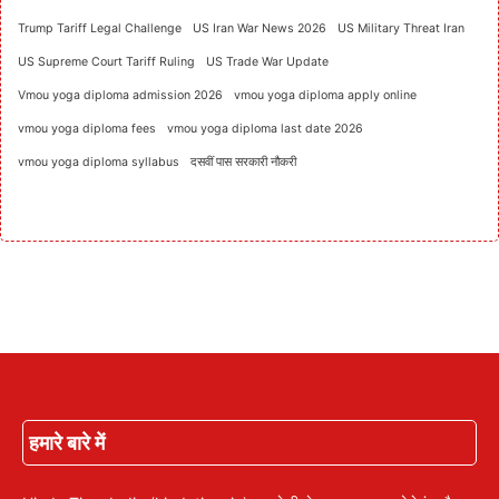
Trump Tariff Legal Challenge
US Iran War News 2026
US Military Threat Iran
US Supreme Court Tariff Ruling
US Trade War Update
Vmou yoga diploma admission 2026
vmou yoga diploma apply online
vmou yoga diploma fees
vmou yoga diploma last date 2026
vmou yoga diploma syllabus
दसवीं पास सरकारी नौकरी
हमारे बारे में