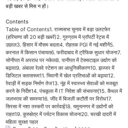
बड़ी खबर से मिस न हों।
Contents
Table of Contents
1. राज्यसभा चुनाव में बड़ा उलटफेर
(हरियाणा की 20 बड़ी खबरें)
2. गुरुग्राम में प्रॉपर्टी रेट्स में
उछाल
3. हिसार में मौसम बदला
4. रोहतक PGI में नई मशीनें
5.
करनाल में किसान पंचायत
6. फरीदाबाद में ट्रैफिक सुधार योजना
7.
सोनीपत में अपराध पर नकेल
8. पानीपत में टेक्सटाइल उद्योग को
बढ़ावा
9. अंबाला रेलवे स्टेशन का आधुनिकीकरण
10. झज्जर में
डिजिटल क्लासरूम
11. भिवानी में खेल प्रतिभाओं को बढ़ावा
12.
रेवाड़ी में सड़क निर्माण तेज
13. नूंह में स्वास्थ्य सेवाओं को मजबूत
करने के निर्देश
14. पंचकूला में IT निवेश की संभावनाएं
15. कैथल में
जलभराव की समस्या
16. जींद में बिजली कटौती पर विरोध
17.
सिरसा में नशा तस्करी पर कार्रवाई
18. यमुनानगर में उद्योगों को
राहत
19. कुरुक्षेत्र में पर्यटन विकास योजना
20. चरखी दादरी में
महिला सुरक्षा पहल