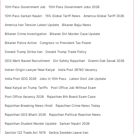
10th Pass Government Job
10th Pass Government Jobs 2026
10th Pass Sarkari Naukri
15% Global Tariff News
America Global Tariff 2026
America Iran Tension Latest Update
Bikaner Bajju News
Bikaner Crime Investigation
Bikaner Girl Murder Case Update
Bikaner Police Action
Congress vs President Tax Power
Donald Trump Strike Iran
Donald Trump Trade Policy
GDS Merit Based Recruitment
Girl Safety Rajasthan
Gramin Dak Sevak 2026
Indian-Origin Lawyer Neal Katyal
India Post 28740 Vacancy
India Post GDS 2026
Jobs in 10th Pass
Latest Govt Job Update
Neal Katyal on Trump Tariffs
Post Office Job Without Exam
Post Office Vacancy 2026
Rajasthan 8th Board Exam Case
Rajasthan Breaking News Hindi
Rajasthan Crime News Today
Rajasthan GDS Bharti 2026
Rajasthan Political Reaction News
Rajasthan Student Murder Update
Sarkari Naukri 2026
Section 122 Trade Act 1974
Serbia Sweden Leave Iran