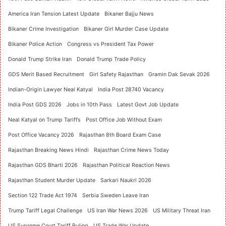
America Iran Tension Latest Update
Bikaner Bajju News
Bikaner Crime Investigation
Bikaner Girl Murder Case Update
Bikaner Police Action
Congress vs President Tax Power
Donald Trump Strike Iran
Donald Trump Trade Policy
GDS Merit Based Recruitment
Girl Safety Rajasthan
Gramin Dak Sevak 2026
Indian-Origin Lawyer Neal Katyal
India Post 28740 Vacancy
India Post GDS 2026
Jobs in 10th Pass
Latest Govt Job Update
Neal Katyal on Trump Tariffs
Post Office Job Without Exam
Post Office Vacancy 2026
Rajasthan 8th Board Exam Case
Rajasthan Breaking News Hindi
Rajasthan Crime News Today
Rajasthan GDS Bharti 2026
Rajasthan Political Reaction News
Rajasthan Student Murder Update
Sarkari Naukri 2026
Section 122 Trade Act 1974
Serbia Sweden Leave Iran
Trump Tariff Legal Challenge
US Iran War News 2026
US Military Threat Iran
US Supreme Court Tariff Ruling
US Trade War Update