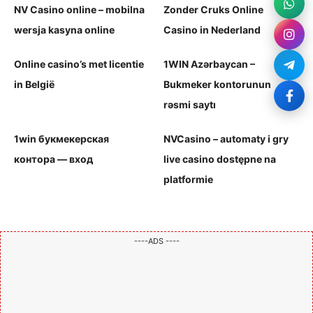
NV Casino online – mobilna
Zonder Cruks Online
wersja kasyna online
Casino in Nederland
Online casino’s met licentie
1WIN Azərbaycan –
in België
Bukmeker kontorunun
rəsmi saytı
1win букмекерская
NVCasino – automaty i gry
контора — вход
live casino dostępne na
platformie
----ADS ----