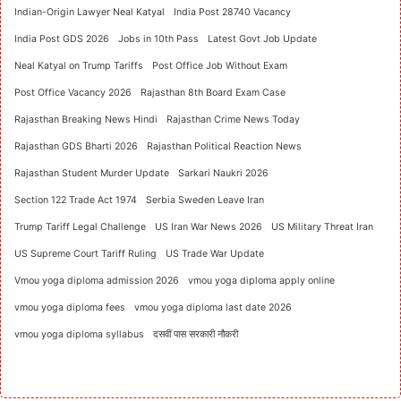
Indian-Origin Lawyer Neal Katyal
India Post 28740 Vacancy
India Post GDS 2026
Jobs in 10th Pass
Latest Govt Job Update
Neal Katyal on Trump Tariffs
Post Office Job Without Exam
Post Office Vacancy 2026
Rajasthan 8th Board Exam Case
Rajasthan Breaking News Hindi
Rajasthan Crime News Today
Rajasthan GDS Bharti 2026
Rajasthan Political Reaction News
Rajasthan Student Murder Update
Sarkari Naukri 2026
Section 122 Trade Act 1974
Serbia Sweden Leave Iran
Trump Tariff Legal Challenge
US Iran War News 2026
US Military Threat Iran
US Supreme Court Tariff Ruling
US Trade War Update
Vmou yoga diploma admission 2026
vmou yoga diploma apply online
vmou yoga diploma fees
vmou yoga diploma last date 2026
vmou yoga diploma syllabus
दसवीं पास सरकारी नौकरी