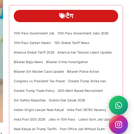
टैग
10th Pass Government Job
10th Pass Government Jobs 2026
10th Pass Sarkari Naukri
15% Global Tariff News
America Global Tariff 2026
America Iran Tension Latest Update
Bikaner Bajju News
Bikaner Crime Investigation
Bikaner Girl Murder Case Update
Bikaner Police Action
Congress vs President Tax Power
Donald Trump Strike Iran
Donald Trump Trade Policy
GDS Merit Based Recruitment
Girl Safety Rajasthan
Gramin Dak Sevak 2026
Indian-Origin Lawyer Neal Katyal
India Post 28740 Vacancy
India Post GDS 2026
Jobs in 10th Pass
Latest Govt Job Update
Neal Katyal on Trump Tariffs
Post Office Job Without Exam