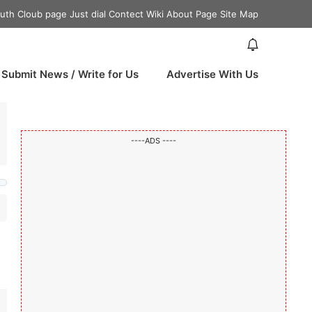
uth Cloub page
Just dial Contect
Wiki About Page
Site Map
8
Submit News / Write for Us
Advertise With Us
----ADS ----