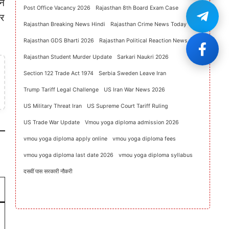
ने
Post Office Vacancy 2026
Rajasthan 8th Board Exam Case
ार
Rajasthan Breaking News Hindi
Rajasthan Crime News Today
Rajasthan GDS Bharti 2026
Rajasthan Political Reaction News
Rajasthan Student Murder Update
Sarkari Naukri 2026
Section 122 Trade Act 1974
Serbia Sweden Leave Iran
Trump Tariff Legal Challenge
US Iran War News 2026
US Military Threat Iran
US Supreme Court Tariff Ruling
US Trade War Update
Vmou yoga diploma admission 2026
vmou yoga diploma apply online
vmou yoga diploma fees
vmou yoga diploma last date 2026
vmou yoga diploma syllabus
दसवीं पास सरकारी नौकरी