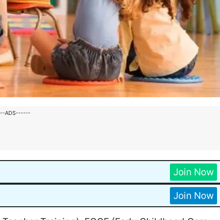
---ADS------
Join Now
Join Now