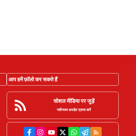
आप हमें फ़ॉलो कर सकते हैं
सोशल मीडिया पर जुड़ें
नवीनतम अपडेट प्राप्त करें