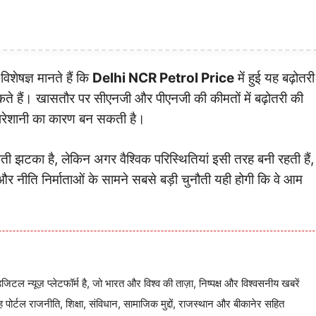
िशेषज्ञ मानते हैं कि
Delhi NCR Petrol Price
में हुई यह बढ़ोतरी
सकते हैं। खासतौर पर सीएनजी और पीएनजी की कीमतों में बढ़ोतरी की
ए परेशानी का कारण बन सकती है।
 झटका है, लेकिन अगर वैश्विक परिस्थितियां इसी तरह बनी रहती हैं,
र नीति निर्माताओं के सामने सबसे बड़ी चुनौती यही होगी कि वे आम
 न्यूज़ प्लेटफॉर्म है, जो भारत और विश्व की ताज़ा, निष्पक्ष और विश्वसनीय खबरें
ह पोर्टल राजनीति, शिक्षा, संविधान, सामाजिक मुद्दों, राजस्थान और बीकानेर सहित