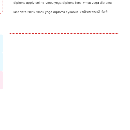
diploma apply online
vmou yoga diploma fees
vmou yoga diploma
last date 2026
vmou yoga diploma syllabus
दसवीं पास सरकारी नौकरी