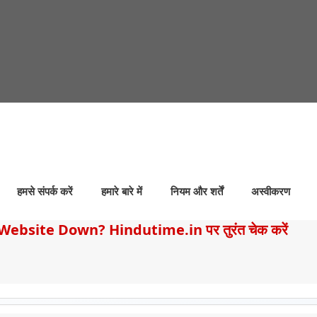
हमसे संपर्क करें
हमारे बारे में
नियम और शर्तें
अस्वीकरण
ebsite Down? Hindutime.in पर तुरंत चेक करें