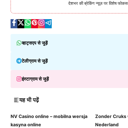
देशभर की ब्रेकिंग न्यूज़ पर विशेष फो
व्हाट्सएप से जुड़ें
टेलीग्राम से जुड़ें
इंस्टाग्राम से जुड़ें
यह भी पढ़ें
NV Casino online – mobilna wersja
Zonder Cruks 
kasyna online
Nederland