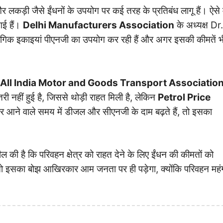
र लकड़ी जैसे ईंधनों के उपयोग पर कई तरह के प्रतिबंध लागू हैं। ऐसे म
गई हैं।
Delhi Manufacturers Association
के अध्यक्ष Dr.
योगिक इकाइयां पीएनजी का उपयोग कर रही हैं और अगर इसकी कीमतें भ
All India Motor and Goods Transport Associatio
री नहीं हुई है, जिससे थोड़ी राहत मिली है, लेकिन
Petrol Price
र आने वाले समय में डीजल और सीएनजी के दाम बढ़ते हैं, तो इसका
 है कि परिवहन क्षेत्र को राहत देने के लिए ईंधन की कीमतों को
तो इसका बोझ आखिरकार आम जनता पर ही पड़ेगा, क्योंकि परिवहन महं