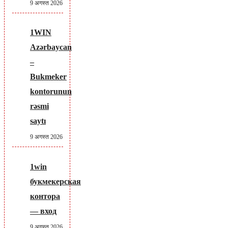
9 अगस्त 2026
1WIN
Azərbaycan
–
Bukmeker
kontorunun
rəsmi
saytı
9 अगस्त 2026
1win
букмекерская
контора
— вход
9 अगस्त 2026