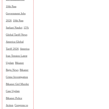
10th Pass
Government Jobs
2026
10th Pass
Sarkari Naukri
15%
Global Tariff News
America Global
Tariff 2026
America
Iran Tension Latest
Update
Bikaner
Bajju News
Bikaner
Crime Investigation
Bikaner Girl Murder
Case Update
Bikaner Police
Action
Congress vs