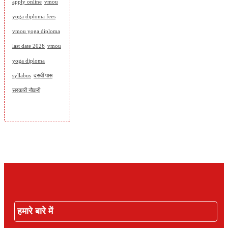
apply online
vmou
yoga diploma fees
vmou yoga diploma
last date 2026
vmou
yoga diploma
syllabus
दसवीं पास
सरकारी नौकरी
हमारे बारे में