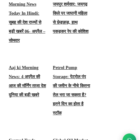
Morning News
जयपुर शर्मसार: जयगढ़
Today In Hindi:
किले पर जापानी महिला
सुबह की देश राज्यों से
से छेड़छाड़, हाथ
बड़ी खबरें 06- अप्रैल –
पकड़कर रेप की कोशिश
सोमवार
Aaj ki Morning
Petrol Pump
News: 4 अप्रैल की
Storage: पेट्रोल पंप
आज की मॉर्निंग ताजा देश
की जमीन के नीचे कितना
दुनिया की बड़ी ख़बरे
तेल भरा जा सकता है?
इतने दिन का होता है
स्टॉक