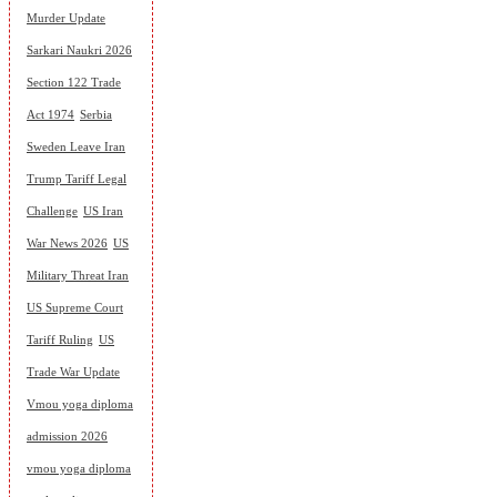
Murder Update
Sarkari Naukri 2026
Section 122 Trade
Act 1974
Serbia
Sweden Leave Iran
Trump Tariff Legal
Challenge
US Iran
War News 2026
US
Military Threat Iran
US Supreme Court
Tariff Ruling
US
Trade War Update
Vmou yoga diploma
admission 2026
vmou yoga diploma