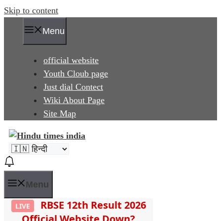
Skip to content
Menu
official website
Youth Cloub page
Just dial Contect
Wiki About Page
Site Map
8
Menu
RBSE 12th Result 2026
LIVE
Official Website Down?