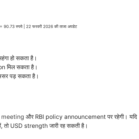
 90.73 रुपये | 22 फरवरी 2026 की ताजा अपडेट
महंगा हो सकता है।
ion मिल सकता है।
असर पड़ सकता है।
C meeting
और RBI policy announcement पर रहेगी। यदि
ती हैं, तो USD strength जारी रह सकती है।