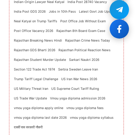
Indian-Origin Lawyer Neal Katyal
India Post 28740 Vacancy
India Post GDS 2026
Jobs in 10th Pass
Latest Govt Job Update
Neal Katyal on Trump Tariffs
Post Office Job Without Exam
Post Office Vacancy 2026
Rajasthan 8th Board Exam Case
Rajasthan Breaking News Hindi
Rajasthan Crime News Today
Rajasthan GDS Bharti 2026
Rajasthan Political Reaction News
Rajasthan Student Murder Update
Sarkari Naukri 2026
Section 122 Trade Act 1974
Serbia Sweden Leave Iran
Trump Tariff Legal Challenge
US Iran War News 2026
US Military Threat Iran
US Supreme Court Tariff Ruling
US Trade War Update
Vmou yoga diploma admission 2026
vmou yoga diploma apply online
vmou yoga diploma fees
vmou yoga diploma last date 2026
vmou yoga diploma syllabus
दसवीं पास सरकारी नौकरी