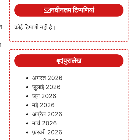
नवीनतम टिप्पणियां
श
कोई टिप्पणी नही है।
न
पुरालेख
अगस्त 2026
जुलाई 2026
जून 2026
मई 2026
अप्रैल 2026
मार्च 2026
फ़रवरी 2026