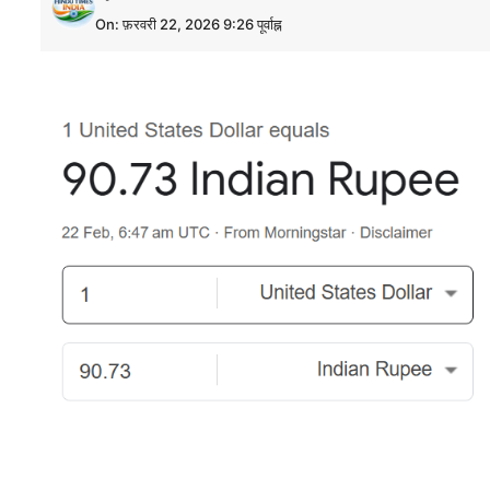
On: फ़रवरी 22, 2026 9:26 पूर्वाह्न