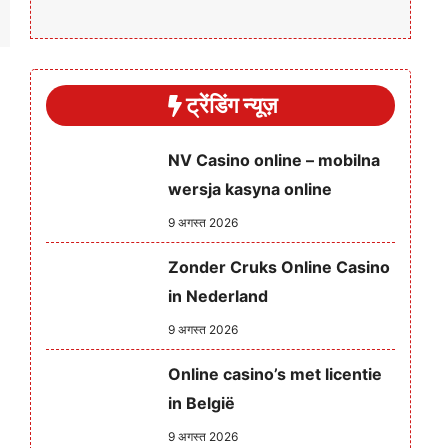
ट्रेंडिंग न्यूज़
NV Casino online – mobilna
wersja kasyna online
9 अगस्त 2026
Zonder Cruks Online Casino
in Nederland
9 अगस्त 2026
Online casino’s met licentie
in België
9 अगस्त 2026