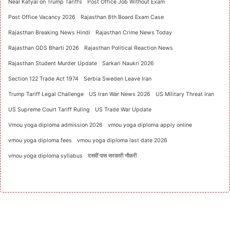
Neal Katyal on Trump Tariffs
Post Office Job Without Exam
Post Office Vacancy 2026
Rajasthan 8th Board Exam Case
Rajasthan Breaking News Hindi
Rajasthan Crime News Today
Rajasthan GDS Bharti 2026
Rajasthan Political Reaction News
Rajasthan Student Murder Update
Sarkari Naukri 2026
Section 122 Trade Act 1974
Serbia Sweden Leave Iran
Trump Tariff Legal Challenge
US Iran War News 2026
US Military Threat Iran
US Supreme Court Tariff Ruling
US Trade War Update
Vmou yoga diploma admission 2026
vmou yoga diploma apply online
vmou yoga diploma fees
vmou yoga diploma last date 2026
vmou yoga diploma syllabus
दसवीं पास सरकारी नौकरी