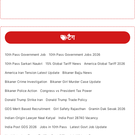
टैग
10th Pass Government Job
10th Pass Government Jobs 2026
10th Pass Sarkari Naukri
15% Global Tariff News
America Global Tariff 2026
America Iran Tension Latest Update
Bikaner Bajju News
Bikaner Crime Investigation
Bikaner Girl Murder Case Update
Bikaner Police Action
Congress vs President Tax Power
Donald Trump Strike Iran
Donald Trump Trade Policy
GDS Merit Based Recruitment
Girl Safety Rajasthan
Gramin Dak Sevak 2026
Indian-Origin Lawyer Neal Katyal
India Post 28740 Vacancy
India Post GDS 2026
Jobs in 10th Pass
Latest Govt Job Update