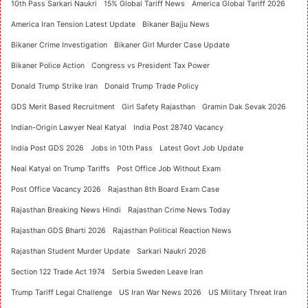
10th Pass Sarkari Naukri
15% Global Tariff News
America Global Tariff 2026
America Iran Tension Latest Update
Bikaner Bajju News
Bikaner Crime Investigation
Bikaner Girl Murder Case Update
Bikaner Police Action
Congress vs President Tax Power
Donald Trump Strike Iran
Donald Trump Trade Policy
GDS Merit Based Recruitment
Girl Safety Rajasthan
Gramin Dak Sevak 2026
Indian-Origin Lawyer Neal Katyal
India Post 28740 Vacancy
India Post GDS 2026
Jobs in 10th Pass
Latest Govt Job Update
Neal Katyal on Trump Tariffs
Post Office Job Without Exam
Post Office Vacancy 2026
Rajasthan 8th Board Exam Case
Rajasthan Breaking News Hindi
Rajasthan Crime News Today
Rajasthan GDS Bharti 2026
Rajasthan Political Reaction News
Rajasthan Student Murder Update
Sarkari Naukri 2026
Section 122 Trade Act 1974
Serbia Sweden Leave Iran
Trump Tariff Legal Challenge
US Iran War News 2026
US Military Threat Iran