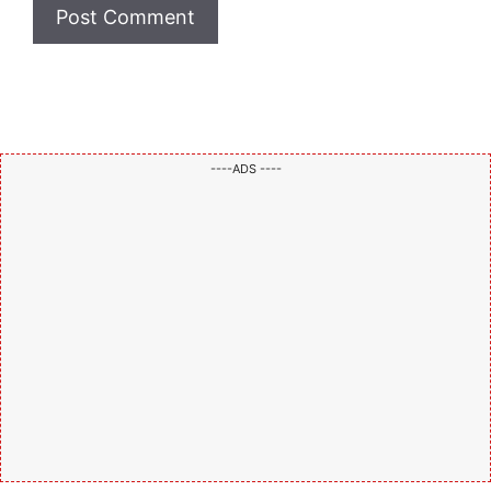
----ADS ----