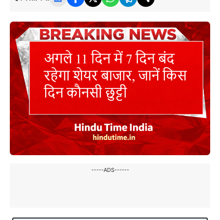
-----ADS------