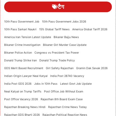
टैग
10th Pass Government Job
10th Pass Government Jobs 2026
10th Pass Sarkari Naukri
15% Global Tariff News
America Global Tariff 2026
America Iran Tension Latest Update
Bikaner Bajju News
Bikaner Crime Investigation
Bikaner Girl Murder Case Update
Bikaner Police Action
Congress vs President Tax Power
Donald Trump Strike Iran
Donald Trump Trade Policy
GDS Merit Based Recruitment
Girl Safety Rajasthan
Gramin Dak Sevak 2026
Indian-Origin Lawyer Neal Katyal
India Post 28740 Vacancy
India Post GDS 2026
Jobs in 10th Pass
Latest Govt Job Update
Neal Katyal on Trump Tariffs
Post Office Job Without Exam
Post Office Vacancy 2026
Rajasthan 8th Board Exam Case
Rajasthan Breaking News Hindi
Rajasthan Crime News Today
Rajasthan GDS Bharti 2026
Rajasthan Political Reaction News