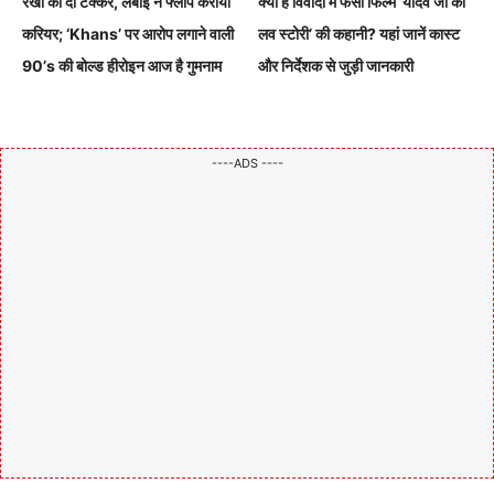
रेखा को दी टक्कर, लंबाई ने फ्लॉप कराया
क्या है विवादों में फंसी फिल्म ‘यादव जी की
करियर; ‘Khans’ पर आरोप लगाने वाली
लव स्टोरी’ की कहानी? यहां जानें कास्ट
90’s की बोल्ड हीरोइन आज है गुमनाम
और निर्देशक से जुड़ी जानकारी
----ADS ----