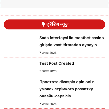
ट्रेंडिंग न्यूज़
Sadə interfeysi ilə mostbet casino
girişdə vaxt itirmədən oynayın
7 अगस्त 2026
Test Post Created
7 अगस्त 2026
Простота divaspin opinioni в
умовах стрімкого розвитку
онлайн-сервісів
7 अगस्त 2026