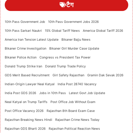
टैग
10th Pass Government Job
10th Pass Government Jobs 2026
10th Pass Sarkari Naukri
15% Global Tariff News
America Global Tariff 2026
America Iran Tension Latest Update
Bikaner Bajju News
Bikaner Crime Investigation
Bikaner Girl Murder Case Update
Bikaner Police Action
Congress vs President Tax Power
Donald Trump Strike Iran
Donald Trump Trade Policy
GDS Merit Based Recruitment
Girl Safety Rajasthan
Gramin Dak Sevak 2026
Indian-Origin Lawyer Neal Katyal
India Post 28740 Vacancy
India Post GDS 2026
Jobs in 10th Pass
Latest Govt Job Update
Neal Katyal on Trump Tariffs
Post Office Job Without Exam
Post Office Vacancy 2026
Rajasthan 8th Board Exam Case
Rajasthan Breaking News Hindi
Rajasthan Crime News Today
Rajasthan GDS Bharti 2026
Rajasthan Political Reaction News