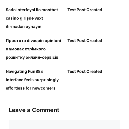
Sadə interfeysi ilə mostbet
Test Post Created
casino girişdə vaxt
itirmədən oynayın
Простота divaspin opinioni
Test Post Created
в умовах стрімкого
розвитку онлайн-сервісів
Navigating Fun88’s
Test Post Created
interface feels surprisingly
effortless for newcomers
Leave a Comment
Comment