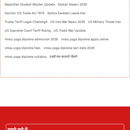
Rajasthan Student Murder Update
Sarkari Naukri 2026
Section 122 Trade Act 1974
Serbia Sweden Leave Iran
Trump Tariff Legal Challenge
US Iran War News 2026
US Military Threat Iran
US Supreme Court Tariff Ruling
US Trade War Update
Vmou yoga diploma admission 2026
vmou yoga diploma apply online
vmou yoga diploma fees
vmou yoga diploma last date 2026
vmou yoga diploma syllabus
दसवीं पास सरकारी नौकरी
हमारे बारे में