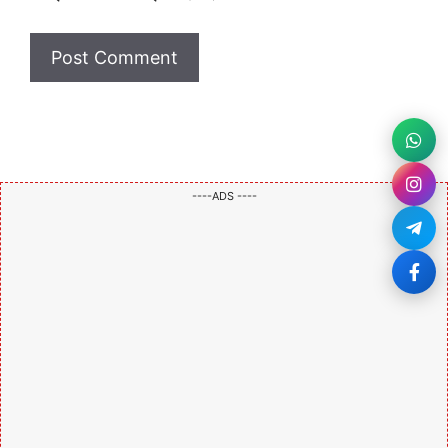
----ADS ----